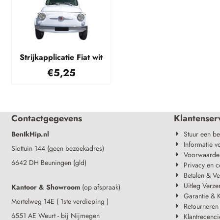
Strijkapplicatie Fiat wit
€
5,25
Contactgegevens
Klantenser
BenIkHip.nl
Stuur een be
Informatie v
Slottuin 144 (geen bezoekadres)
Voorwaarde
6642 DH Beuningen (gld)
Privacy en c
Betalen & V
Uitleg Verze
Kantoor & Showroom
(op afspraak)
Garantie & K
Mortelweg 14E ( 1ste verdieping )
Retourneren
6551 AE Weurt - bij Nijmegen
Klantrecenci