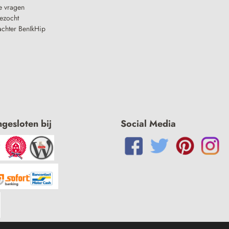
e vragen
ezocht
achter BenIkHip
ngesloten bij
Social Media