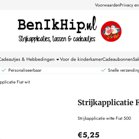
kies toe.
Voorwaarden
Privacy en
Cadeautjes & Hebbedingen
Voor de kinderkamer
Cadeaubonnen
Sal
Personaliseerbaar
Snelle verzendin
pplicatie Fiat wit
Strijkapplicatie 
Strijkapplicatie witte Fiat 500
€
5,25