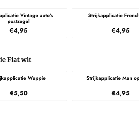
pplicatie Vintage auto's
Strijkapplicatie Frenc
postzegel
Prijs: 4,95
Prijs: 4,
€4,95
€4,95
ie Fiat wit
ijkapplicatie Wuppie
Strijkapplicatie Man o
Prijs: 5,50
Prijs: 4,
€5,50
€4,95