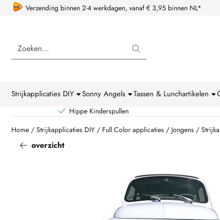
Cookievoorkeuren zijn beschikbaar. Kies instellingen of sta alle coo
Verzending binnen 2-4 werkdagen, vanaf € 3,95 binnen NL*
Zoeken
Strijkapplicaties DIY
Sonny Angels
Tassen & Lunchartikelen
Hippe Kinderspullen
Home
/
Strijkapplicaties DIY
/
Full Color applicaties
/
Jongens
/
Strijka
overzicht