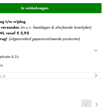
In winkelwagen
g t/m vrijdag
 verzonden
(m.u.v. feestdagen & afwijkende levertijden)
NL vanaf € 3,95
rug!
(
uitgezonderd gepersonaliseerde producten
)
pplicatie & Zo
cm