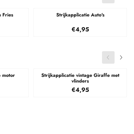
h Fries
Strijkapplicatie Auto's
95
Prijs: 4,95
€4,95
p motor
Strijkapplicatie vintage Giraffe met
vlinders
95
Prijs: 4,95
€4,95