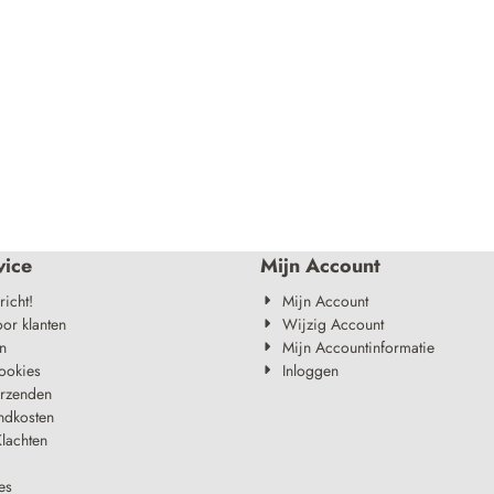
vice
Mijn Account
richt!
Mijn Account
oor klanten
Wijzig Account
n
Mijn Accountinformatie
ookies
Inloggen
erzenden
ndkosten
lachten
es