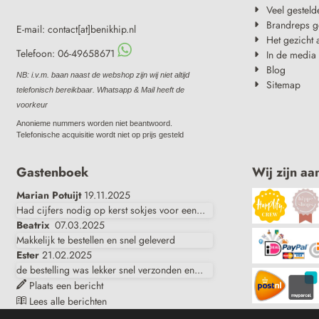
Veel gesteld
Brandreps g
E-mail: contact[at]benikhip.nl
Het gezicht 
Telefoon: 06-49658671
In de media
Blog
NB: i.v.m. baan naast de webshop zijn wij niet altijd
Sitemap
telefonisch bereikbaar. Whatsapp & Mail heeft de
voorkeur
Anonieme nummers worden niet beantwoord.
Telefonische acquisitie wordt niet op prijs gesteld
Gastenboek
Wij zijn aa
Marian Potuijt
19.11.2025
Had cijfers nodig op kerst sokjes voor een...
Beatrix
07.03.2025
Makkelijk te bestellen en snel geleverd
Ester
21.02.2025
de bestelling was lekker snel verzonden en...
Plaats een bericht
Lees alle berichten