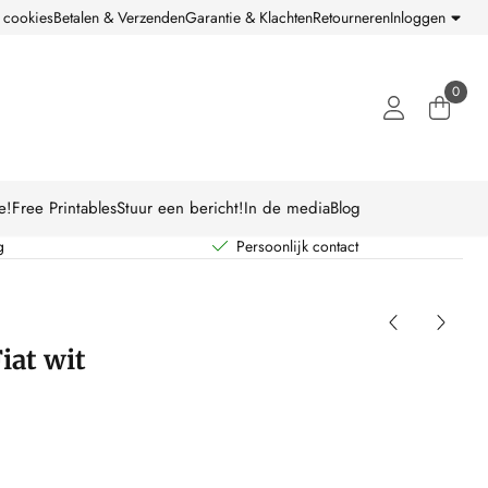
 cookies
Betalen & Verzenden
Garantie & Klachten
Retourneren
Inloggen
0
e!
Free Printables
Stuur een bericht!
In de media
Blog
g
Persoonlijk contact
Fiat wit