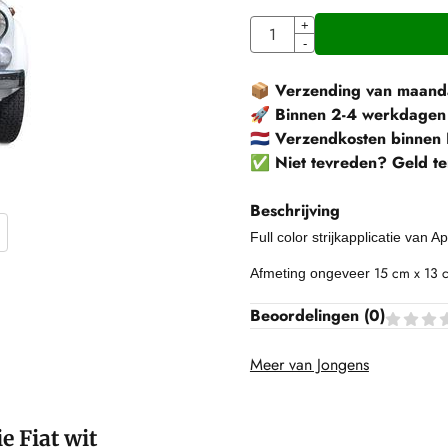
Aantal
+
-
📦
Verzending van maanda
🚀
Binnen 2-4 werkdagen
🇳🇱
Verzendkosten binnen 
✅
Niet tevreden? Geld te
Beschrijving
Full color strijkapplicatie van A
15 cm x 13 
Afmeting ongeveer
Beoordelingen (
0
)
Meer van Jongens
ie Fiat wit