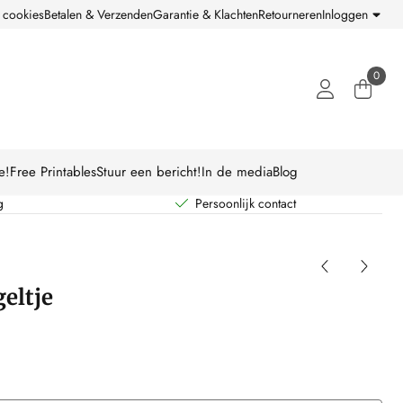
 cookies
Betalen & Verzenden
Garantie & Klachten
Retourneren
Inloggen
0
e!
Free Printables
Stuur een bericht!
In de media
Blog
g
Persoonlijk contact
geltje