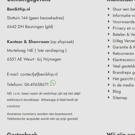
BenIkHip.nl
Stuur een be
Informatie v
Slottuin 144 (geen bezoekadres)
Voorwaarde
6642 DH Beuningen (gld)
Privacy en c
Betalen & V
Uitleg Verze
Kantoor & Showroom
(op afspraak)
Garantie & K
Mortelweg 14E ( 1ste verdieping )
Retourneren
6551 AE Weurt - bij Nijmegen
Klantrecenci
Veel gesteld
Brandreps g
E-mail: contact[at]benikhip.nl
Het gezicht 
Telefoon: 06-49658671
In de media
Blog
NB: i.v.m. baan naast de webshop zijn wij niet altijd
Sitemap
telefonisch bereikbaar. Whatsapp & Mail heeft de
voorkeur
Anonieme nummers worden niet beantwoord.
Telefonische acquisitie wordt niet op prijs gesteld
Gastenboek
Wij zijn aa