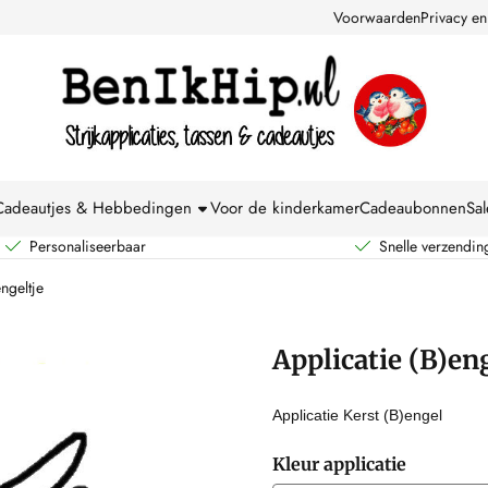
kies toe.
Voorwaarden
Privacy en
Cadeautjes & Hebbedingen
Voor de kinderkamer
Cadeaubonnen
Sal
Personaliseerbaar
Snelle verzendin
engeltje
Applicatie (B)en
Applicatie Kerst (B)engel
Kleur applicatie