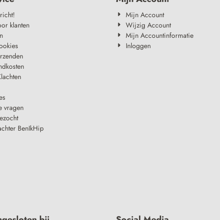
richt!
Mijn Account
oor klanten
Wijzig Account
n
Mijn Accountinformatie
ookies
Inloggen
erzenden
ndkosten
lachten
es
e vragen
ezocht
achter BenIkHip
ngesloten bij
Social Media