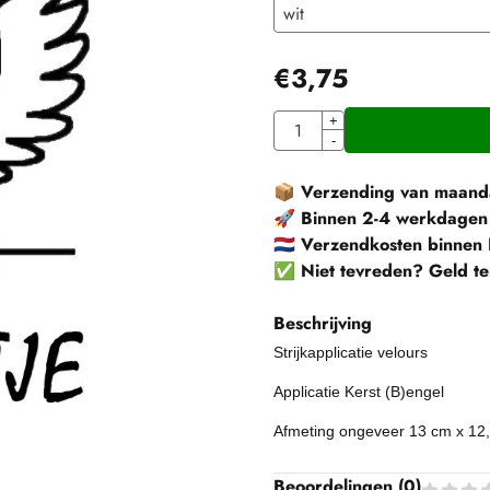
€
3,75
Aantal
+
-
📦
Verzending van maanda
🚀
Binnen 2-4 werkdagen
🇳🇱
Verzendkosten binnen 
✅
Niet tevreden? Geld te
Beschrijving
Strijkapplicatie velours
Applicatie Kerst (B)engel
Afmeting ongeveer 13 cm x 12
Beoordelingen (
0
)