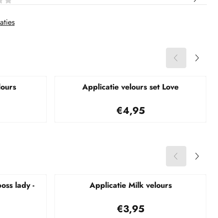
aties
lours
Applicatie velours set Love
95
Prijs: 4,95
€4,95
boss lady -
Applicatie Milk velours
50
Prijs: 3,95
€3,95