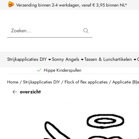
Cookievoorkeuren zijn beschikbaar. Kies instellingen of sta alle coo
Verzending binnen 2-4 werkdagen, vanaf € 3,95 binnen NL*
Zoeken
Strijkapplicaties DIY
Sonny Angels
Tassen & Lunchartikelen
Hippe Kinderspullen
Home
/
Strijkapplicaties DIY
/
Flock of flex applicaties
/
Applicatie (B)
overzicht