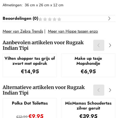
Afmetingen: 36 cm x 26 cm x 12 cm
Beoordelingen (
0
)
Meer van Zebra Trends
|
Meer van Hippe tassen enzo
Aanbevolen artikelen voor
Rugzak
Indian Tipi
Vilten shopper tas grijs of
Make up tasje
zwart met opdruk
Mopshondje
Prijs: 14,95
Prijs: 6,95
€14,95
€6,95
Alternatieve artikelen voor
Rugzak
Indian Tipi
Polka Dot Toilettas
MixMamas Schoudertas
zilver geruit
Van 12,95 voor 9,95
Prijs: 39,95
€9,95
€39,95
€12,95