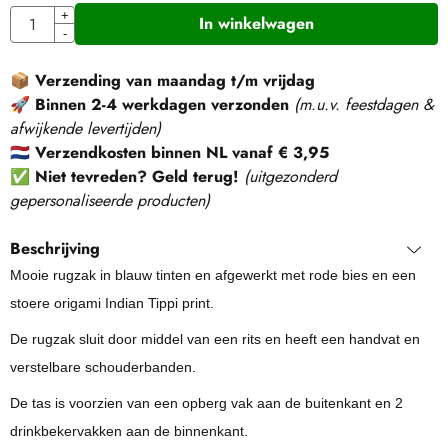
Aantal
+
In winkelwagen
-
📦
Verzending van maandag t/m vrijdag
🚀
Binnen 2-4 werkdagen verzonden
(m.u.v. feestdagen &
afwijkende levertijden)
🇳🇱
Verzendkosten binnen NL vanaf € 3,95
✅
Niet tevreden? Geld terug!
(
uitgezonderd
gepersonaliseerde producten
)
Beschrijving
Mooie rugzak in blauw tinten en afgewerkt met rode bies en een
stoere origami Indian Tippi print.
De rugzak sluit door middel van een rits en heeft een handvat en
verstelbare schouderbanden.
De tas is voorzien van een opberg vak aan de buitenkant en 2
drinkbekervakken aan de binnenkant.