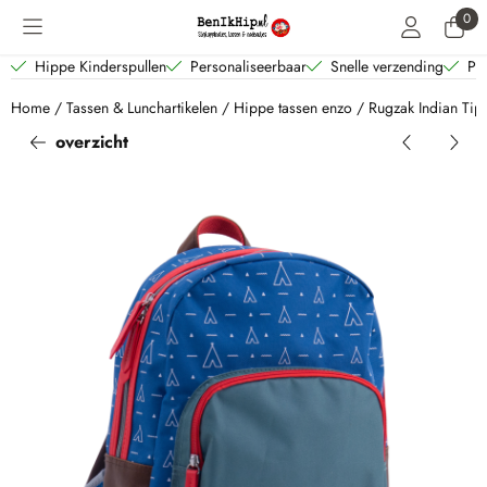
Cookievoorkeuren zijn beschikbaar. Kies instellingen of sta alle coo
0
Hippe Kinderspullen
Personaliseerbaar
Snelle verzending
Per
Home
/
Tassen & Lunchartikelen
/
Hippe tassen enzo
/
Rugzak Indian Tipi
overzicht