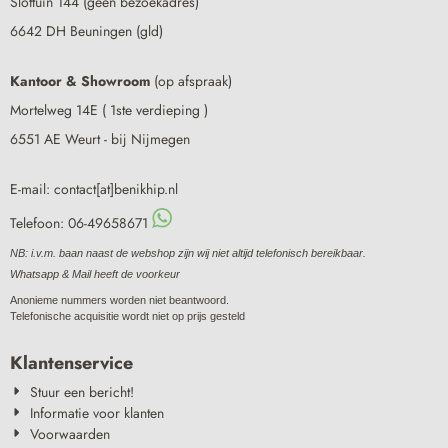
Slottuin 144 (geen bezoekadres)
6642 DH Beuningen (gld)
Kantoor & Showroom
(op afspraak)
Mortelweg 14E ( 1ste verdieping )
6551 AE Weurt - bij Nijmegen
E-mail: contact[at]benikhip.nl
Telefoon: 06-49658671
NB: i.v.m. baan naast de webshop zijn wij niet altijd telefonisch bereikbaar.
Whatsapp & Mail heeft de voorkeur
Anonieme nummers worden niet beantwoord.
Telefonische acquisitie wordt niet op prijs gesteld
Klantenservice
Stuur een bericht!
Informatie voor klanten
Voorwaarden