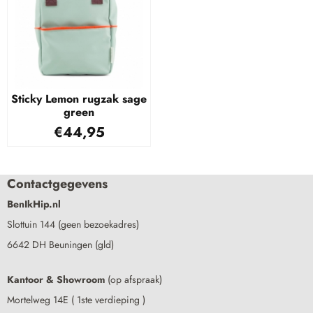
Sticky Lemon rugzak sage
green
€
44,95
Contactgegevens
BenIkHip.nl
Slottuin 144 (geen bezoekadres)
6642 DH Beuningen (gld)
Kantoor & Showroom
(op afspraak)
Mortelweg 14E ( 1ste verdieping )