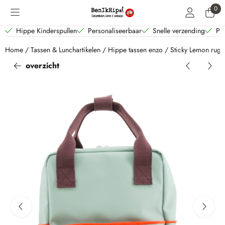
Cookievoorkeuren zijn beschikbaar. Kies instellingen of sta alle coo
0
Hippe Kinderspullen
Personaliseerbaar
Snelle verzending
Per
Home
/
Tassen & Lunchartikelen
/
Hippe tassen enzo
/
Sticky Lemon rugz
overzicht