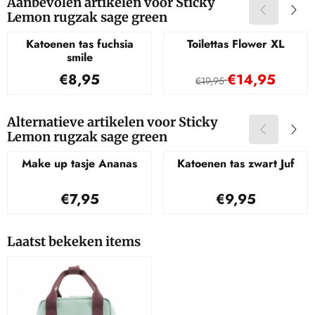
Aanbevolen artikelen voor
Sticky
Lemon rugzak sage green
Katoenen tas fuchsia
Toilettas Flower XL
smile
Prijs: 8,95
Van 19,95 voor 
€8,95
€14,95
€19,95
Alternatieve artikelen voor
Sticky
Lemon rugzak sage green
Make up tasje Ananas
Katoenen tas zwart Juf
Prijs: 7,95
Prijs: 9,95
€7,95
€9,95
Laatst bekeken items