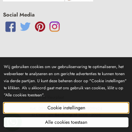
Social Media
Wij gebruiken cookies om uw gebruikservaring te optimaliseren, het
webverkeer te analyseren en om gerichte advertenties te kunnen tonen
via derde partijen. U kunt deze beheren door op "Cookie instellingen"
te klikken. Als u akkoord gaat met ons gebruik van cookies, klikt u op
Gratis kleurplaat
"Alle cookies toestaan".
Download
hier
gratis de kleurplaat
Cookie instellingen
KvK: 09183029 - Btw: NL001833909N24
© Copyright
BenIkHip.nl
2008 -
2026
Alle cookies toestaan