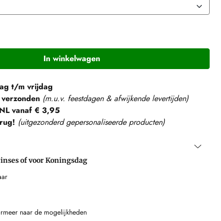
In winkelwagen
g t/m vrijdag
 verzonden
(m.u.v. feestdagen & afwijkende levertijden)
NL vanaf € 3,95
rug!
(
uitgezonderd gepersonaliseerde producten
)
rinses of voor
Koningsdag
aar
formeer naar de mogelijkheden