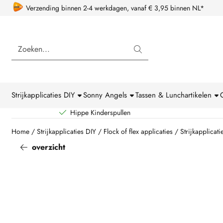
Cookievoorkeuren zijn beschikbaar. Kies instellingen of sta alle coo
Verzending binnen 2-4 werkdagen, vanaf € 3,95 binnen NL*
Zoeken
Strijkapplicaties DIY
Sonny Angels
Tassen & Lunchartikelen
Hippe Kinderspullen
Home
/
Strijkapplicaties DIY
/
Flock of flex applicaties
/
Strijkapplicati
overzicht