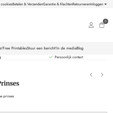
 cookies
Betalen & Verzenden
Garantie & Klachten
Retourneren
Inloggen
0
e!
Free Printables
Stuur een bericht!
In de media
Blog
g
Persoonlijk contact
Prinses
ne prinses