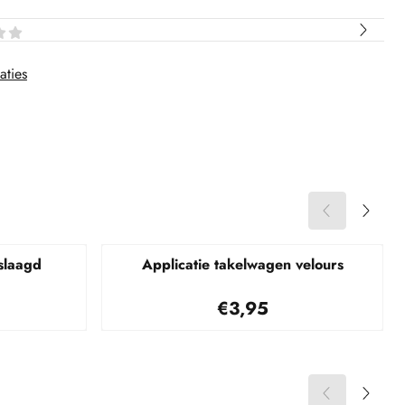
aties
eslaagd
Applicatie takelwagen velours
95
Prijs: 3,95
€3,95