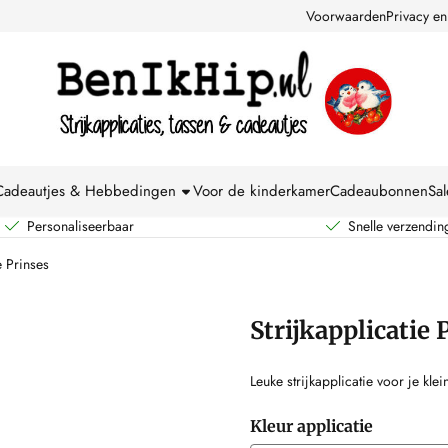
kies toe.
Voorwaarden
Privacy en
Cadeautjes & Hebbedingen
Voor de kinderkamer
Cadeaubonnen
Sal
Personaliseerbaar
Snelle verzendin
e Prinses
Strijkapplicatie 
Leuke strijkapplicatie voor je klei
Kleur applicatie