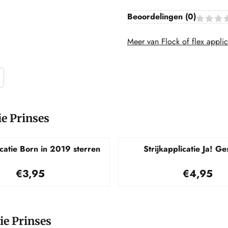
Beoordelingen (
0
)
Meer van Flock of flex applic
ie Prinses
icatie Born in 2019 sterren
Strijkapplicatie Ja! G
Prijs: 3,95
Prijs: 4,
€3,95
€4,95
tie Prinses