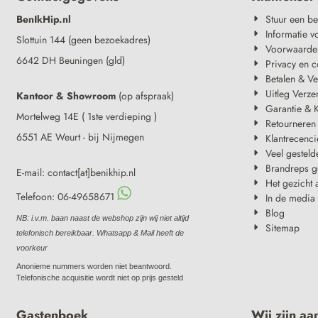
BenIkHip.nl
Stuur een be
Informatie v
Slottuin 144 (geen bezoekadres)
Voorwaarde
6642 DH Beuningen (gld)
Privacy en c
Betalen & V
Uitleg Verze
Kantoor & Showroom
(op afspraak)
Garantie & K
Mortelweg 14E ( 1ste verdieping )
Retourneren
6551 AE Weurt - bij Nijmegen
Klantrecenci
Veel gesteld
Brandreps g
E-mail: contact[at]benikhip.nl
Het gezicht 
Telefoon: 06-49658671
In de media
Blog
NB: i.v.m. baan naast de webshop zijn wij niet altijd
Sitemap
telefonisch bereikbaar. Whatsapp & Mail heeft de
voorkeur
Anonieme nummers worden niet beantwoord.
Telefonische acquisitie wordt niet op prijs gesteld
Gastenboek
Wij zijn aa