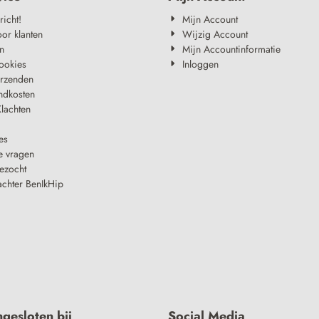
richt!
Mijn Account
oor klanten
Wijzig Account
n
Mijn Accountinformatie
ookies
Inloggen
erzenden
ndkosten
lachten
es
e vragen
ezocht
achter BenIkHip
ngesloten bij
Social Media