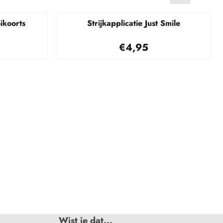
ikoorts
Strijkapplicatie Just Smile
95
Prijs: 4,95
€4,95
Wist je dat...