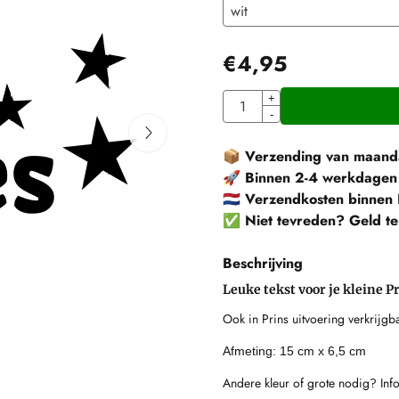
€
4,95
Aantal
+
-
📦
Verzending van maanda
🚀
Binnen 2-4 werkdagen
🇳🇱
Verzendkosten binnen 
✅
Niet tevreden? Geld te
Beschrijving
Leuke tekst voor je kleine P
Ook in Prins uitvoering verkrijgb
Afmeting: 15 cm x 6,5 cm
Andere kleur of grote nodig? In