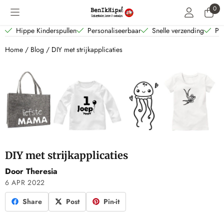
Cookievoorkeuren zijn beschikbaar. Kies instellingen of sta alle coo
0
Hippe Kinderspullen
Personaliseerbaar
Snelle verzending
Per
Home
/
Blog
/
DIY met strijkapplicaties
DIY met strijkapplicaties
Door Theresia
6 APR 2022
Share
Post
Pin-it