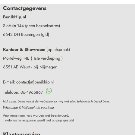
Contactgegevens
BenIkHip.nl
Slottuin 144 (geen bezoekadres)
6642 DH Beuningen (gld)
Kantoor & Showroom
(op afspraak)
Mortelweg 14E ( 1ste verdieping )
6551 AE Weurt - bij Nijmegen
E-mail: contact[at]benikhip.nl
Telefoon: 06-49658671
NB: i.v.m. baan naast de webshop zijn wij niet altijd telefonisch bereikbaar.
Whatsapp & Mail heeft de voorkeur
Anonieme nummers worden niet beantwoord.
Telefonische acquisitie wordt niet op prijs gesteld
Klantenservice